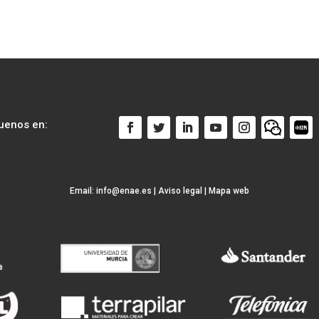
uenos en:
Email:
info@enae.es
|
Aviso legal
|
Mapa web