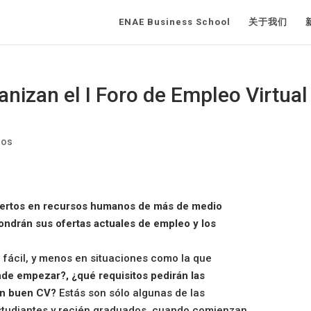
ENAE Business School
关于我们
izan el I Foro de Empleo Virtual
ios
xpertos en recursos humanos de más de medio
ndrán sus ofertas actuales de empleo y los
 fácil, y menos en situaciones como la que
de empezar?, ¿qué requisitos pedirán las
un buen CV?
Estás son sólo algunas de las
studiantes y recién graduados, cuando comienzan