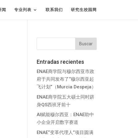
新闻
专业列表
联系我们
研究生校园网
Entradas recientes
ENAE商学院与穆尔西亚市政
府于共同发布了“穆尔西亚起
飞计划”（Murcia Despeja）
ENAE商学院五大硕士同时跻
身QS西班牙前十
AI赋能穆尔西亚：ENAE助中
小企业开启数字赛道
ENAE“变革代理人”项目圆满