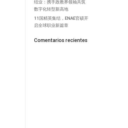
结业：携手政教界领袖共筑
数字化转型新高地
11国精英集结，ENAE官硕开
启全球职业新篇章
Comentarios recientes