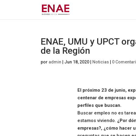
ENAE, UMU y UPCT organ
de la Región
por
admin
|
Jun 18, 2020
|
Noticias
|
0 Comentar
El próximo 23 de junio, e
centenar de empresas expo
perfiles que buscan.
Buscar empleo no es tarea
estamos viviendo.
¿Por dón
empresas?, ¿cómo hacer 
preguntas que se hacen e