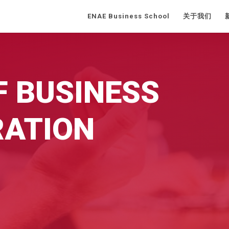
ENAE Business School
关于我们
 BUSINESS
RATION