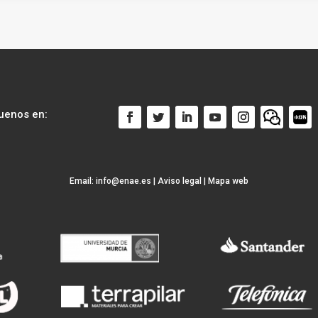
uenos en:
Email:
info@enae.es
|
Aviso legal
|
Mapa web