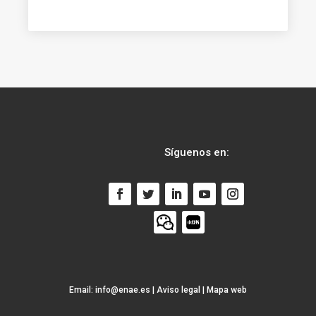
Síguenos en:
Email:
info@enae.es
|
Aviso legal
|
Mapa web