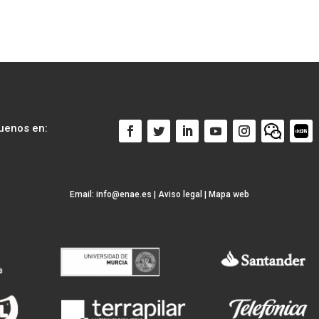
uenos en:
Email:
info@enae.es
|
Aviso legal
|
Mapa web