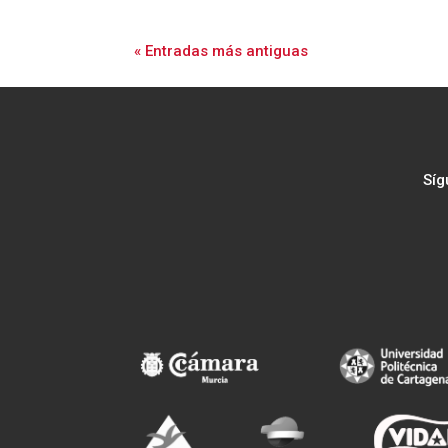
« Entradas más antiguas
Síg