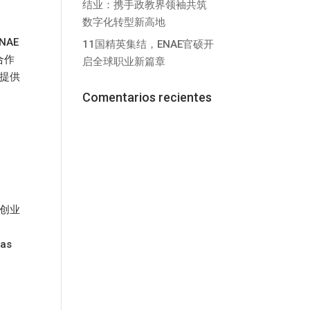
结业：携手政教界领袖共筑
数字化转型新高地
AE
11国精英集结，ENAE官硕开
了合作
启全球职业新篇章
所提供
Comentarios recientes
的创业
as