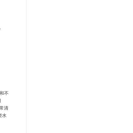
e
贵和不
期
常清
资水