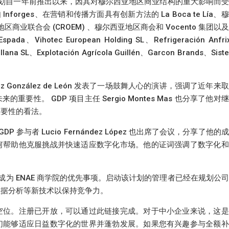
) 计划自一年前推出以来，因其对穆尔西亚地区商业结构的重大影响而
forges、在营销和传播方面具有创新方法的 La Boca te Lía、
区商业联合会 (CROEM) 、穆尔西亚地区商会和 Vocento 集团以
、Vihotec European Holding SL、Refrigeración Anfr
lana SL、Explotación Agrícola Guillén、Garcon Brands、Sist
pez González de León 发表了一场鼓舞人心的演讲，强调了近年来
性。 GDP 项目主任 Sergio Montes Mas 也分享了他对
重要性的看法。
 参与者 Lucio Fernández López 也出席了会议，分享了他的
何帮助他克服挑战并快速适应数字化市场。他的证词强调了数字化和
续成为 ENAE 商学院的优先事项。启动该计划的管理者已经在规划公
数据分析等新技术以保持竞争力。
空位。注册已开放，可以通过此链接完成。对于中小企业来说，这是
们能够适应日益数字化的世界并蓬勃发展。如果您有兴趣参与全额补