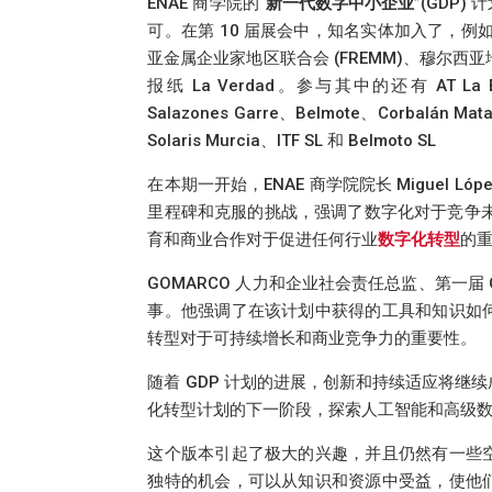
ENAE 商学院的“
新一代数字中小企业
”(GDP
可。在第 10 届展会中，知名实体加入了，例如 In
亚金属企业家地区联合会 (FREMM)、穆尔西亚地
报纸 La Verdad。参与其中的还有 AT La Espada
Salazones Garre、Belmote、Corbalán Matal
Solaris Murcia、ITF SL 和 Belmoto SL
在本期一开始，ENAE 商学院院长 Miguel Ló
里程碑和克服的挑战，强调了数字化对于竞争未来的重要
育和商业合作对于促进任何行业
数字化转型
的
GOMARCO 人力和企业社会责任总监、第一届 GDP
事。他强调了在该计划中获得的工具和知识如
转型对于可持续增长和商业竞争力的重要性。
随着 GDP 计划的进展，创新和持续适应将继
化转型计划的下一阶段，探索人工智能和高级
这个版本引起了极大的兴趣，并且仍然有一些
独特的机会，可以从知识和资源中受益，使他