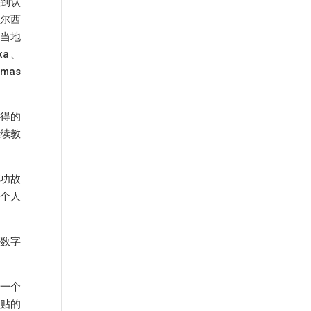
受到认
穆尔西
及当地
ixa、
emas
取得的
继续教
成功故
个人
司数字
一个
贴的