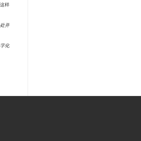
以这样
事处并
数字化