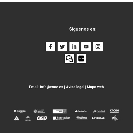
Síguenos en:
Email:
info@enae.es
|
Aviso legal
|
Mapa web