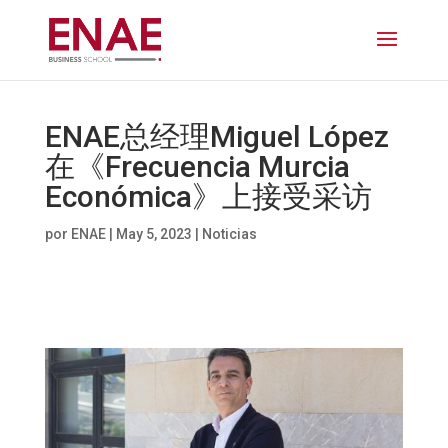
ENAE总经理Miguel López
在《Frecuencia Murcia
Económica》上接受采访
por
ENAE
|
May 5, 2023
|
Noticias