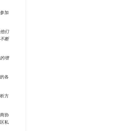
在参加
他们
不断
它的增
关的各
分析方
口商协
地区私