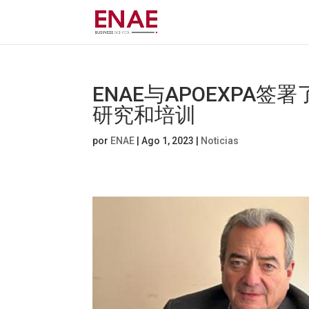
ENAE与APOEXPA
研究和培训
por
ENAE
|
Ago 1, 2023
|
Noticias