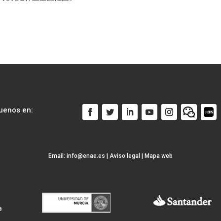
uenos en:
Email:
info@enae.es
|
Aviso legal
|
Mapa web