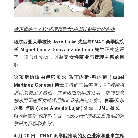
这正式确立了从“经理领导力”培训计划开始的合作
穆尔西亚大学校长 José Luján 先生
与
ENAE 商学院院
长 Miguel López González de León 先生
正式签署
了一项合作协议，以制定
女性商业与管理主席的目
标。
这项新协议由伊莎贝尔·马丁内斯·科内萨 (Isabel
Martínez Conesa) 博士
主持的主席签署，为
“持续培
训计划奠定了基础，并承诺组织年度活动，帮助提高
穆尔西亚地区女性经理和企业家的知名度”
。
何塞·安东
尼奥·卢扬 (Jose Antonio Luján) 先生，UMU 校长。
就冈萨雷斯·德莱昂而言，他致力于
“传播主席推动的科
学研究目标和参与”。
4 月 20 日，ENAE 商学院推动的女企业家和董事主席