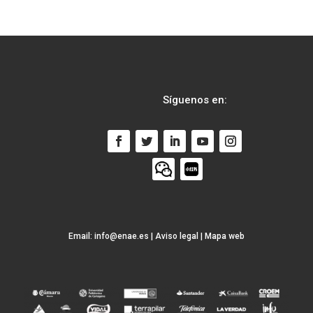
Síguenos en:
Email:
info@enae.es
|
Aviso legal
|
Mapa web