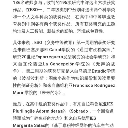
136名教师参与，收到的195项研究中评选出六项获奖
作品。在ESO一、二年级类别中分别评选出两个科学类
和一个人文学科类的获奖作品，在高中和中等职业教
育类别中则各有两个获奖作品。所有获奖研究的主题
均涉及人工智能、新技术的影响、环境或包容性。
具体来说，ESO（义务中等教育）第一周期的获奖研究
是来自巴塞罗那El Cairat学院的《通过市政档案照片
研究20世纪Esparreguera发型演变的社会学研究》和
来自瓦伦西亚La Concepción学院的《无声的战
争》。第二周期的获奖研究是来自马德里Estudio学院
的《波斯波利斯：图像小说作为知识桥梁和阅读重要
性的例证分析》和来自塞维利亚Francisco Rodriguez
Marin学院的《未来的水》。
最后，在高中组的获奖作品中，有来自拉科鲁尼亚IES
Plurilingüe Adormideras的《Sobrado，一个因修道
院而成为宁静象征的地方》和来自马德里IES
Margarita Salas的《基于卷积神经网络的汽车空气动